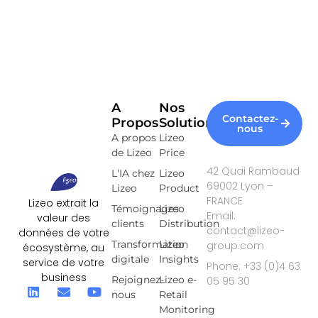
A
Nos
Contactez-
Propos
Solutions
nous
A propos
Lizeo
de Lizeo
Price
42 Quai Rambaud
L'IA chez
Lizeo
69002 Lyon –
Lizeo
Product
FRANCE
Lizeo extrait la
Témoignages
Lizeo
Email:
valeur des
clients
Distribution
contact@lizeo-
données de votre
Transformation
Lizeo
group.com
écosystème, au
digitale
Insights
service de votre
Phone: +33 (0)4 63
business
Rejoignez-
Lizeo e-
05 95 30
nous
Retail
Monitoring