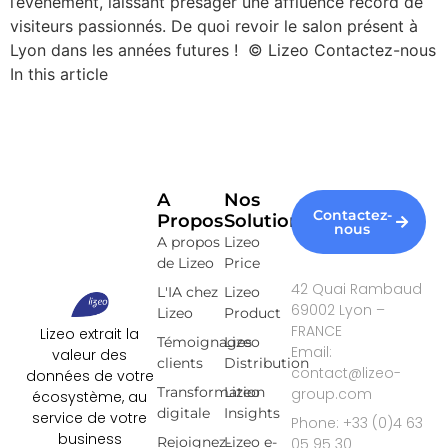
l’événement, laissant présager une affluence record de
visiteurs passionnés. De quoi revoir le salon présent à
Lyon dans les années futures ! © Lizeo Contactez-nous
In this article
A
Nos
Contactez-
Propos
Solutions
nous
A propos
Lizeo
de Lizeo
Price
42 Quai Rambaud
L'IA chez
Lizeo
69002 Lyon –
Lizeo
Product
FRANCE
Lizeo extrait la
Témoignages
Lizeo
Email:
valeur des
clients
Distribution
contact@lizeo-
données de votre
Transformation
Lizeo
group.com
écosystème, au
digitale
Insights
service de votre
Phone: +33 (0)4 63
business
Rejoignez-
Lizeo e-
05 95 30