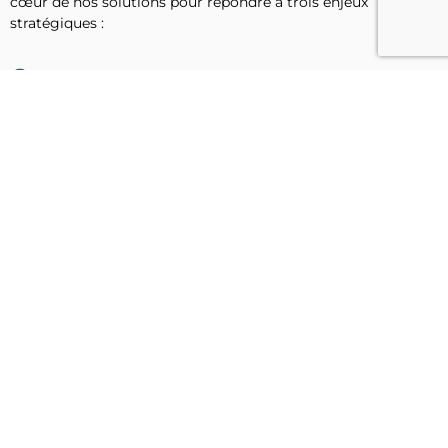
cœur de nos solutions pour répondre à trois enjeux
stratégiques :
Optimisation de l’expérience & du produit
Protection de marque & Performance
marché
Prise de décision accélérée
Découvrez notre expertise IA
Nos bureaux