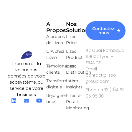
A
Nos
Contactez-
Propos
Solutions
nous
A propos
Lizeo
de Lizeo
Price
42 Quai Rambaud
L'IA chez
Lizeo
69002 Lyon –
Lizeo
Product
FRANCE
Lizeo extrait la
Témoignages
Lizeo
Email:
valeur des
clients
Distribution
contact@lizeo-
données de votre
Transformation
Lizeo
group.com
écosystème, au
digitale
Insights
service de votre
Phone: +33 (0)4 63
business
Rejoignez-
Lizeo e-
05 95 30
nous
Retail
Monitoring