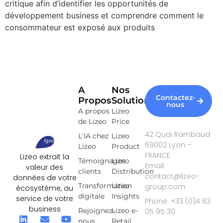
critique afin d’identifier les opportunités de
développement business et comprendre comment le
consommateur est exposé aux produits
A
Nos
Contactez-
Propos
Solutions
nous
A propos
Lizeo
de Lizeo
Price
42 Quai Rambaud
L'IA chez
Lizeo
69002 Lyon –
Lizeo
Product
FRANCE
Lizeo extrait la
Témoignages
Lizeo
Email:
valeur des
clients
Distribution
contact@lizeo-
données de votre
Transformation
Lizeo
group.com
écosystème, au
digitale
Insights
service de votre
Phone: +33 (0)4 63
business
Rejoignez-
Lizeo e-
05 95 30
nous
Retail