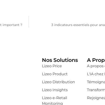
st important ?
3 indicateurs essentiels pour an
Nos Solutions
A Prop
Lizeo Price
A propos 
Lizeo Product
L'IA chez 
Lizeo Distribution
Témoigna
Lizeo Insights
Transform
Lizeo e-Retail
Rejoigne
Monitoring