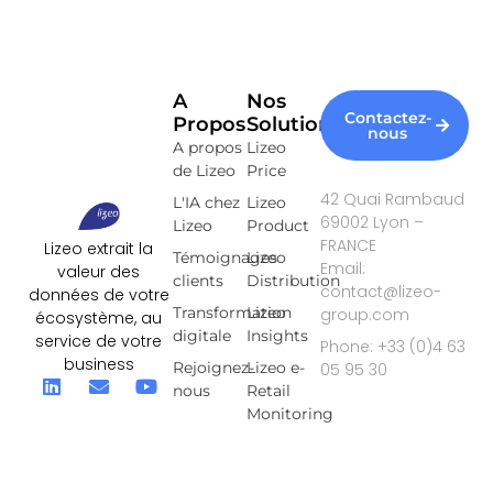
A
Nos
Contactez-
Propos
Solutions
nous
A propos
Lizeo
de Lizeo
Price
42 Quai Rambaud
L'IA chez
Lizeo
69002 Lyon –
Lizeo
Product
FRANCE
Lizeo extrait la
Témoignages
Lizeo
Email:
valeur des
clients
Distribution
contact@lizeo-
données de votre
Transformation
Lizeo
group.com
écosystème, au
digitale
Insights
service de votre
Phone: +33 (0)4 63
business
Rejoignez-
Lizeo e-
05 95 30
nous
Retail
Monitoring