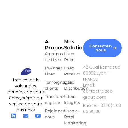
A
Nos
Contactez-
Propos
Solutions
nous
A propos
Lizeo
de Lizeo
Price
42 Quai Rambaud
L'IA chez
Lizeo
69002 Lyon –
Lizeo
Product
FRANCE
Lizeo extrait la
Témoignages
Lizeo
Email:
valeur des
clients
Distribution
contact@lizeo-
données de votre
Transformation
Lizeo
group.com
écosystème, au
digitale
Insights
service de votre
Phone: +33 (0)4 63
business
Rejoignez-
Lizeo e-
05 95 30
nous
Retail
Monitoring