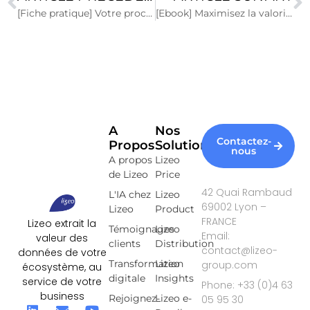
[Fiche pratique] Votre process Data Quality en 5 étapes
[Ebook] Maximisez la valorisation de votre donnée
A
Nos
Contactez-
Propos
Solutions
nous
A propos
Lizeo
de Lizeo
Price
42 Quai Rambaud
L'IA chez
Lizeo
69002 Lyon –
Lizeo
Product
FRANCE
Lizeo extrait la
Témoignages
Lizeo
Email:
valeur des
clients
Distribution
contact@lizeo-
données de votre
Transformation
Lizeo
group.com
écosystème, au
digitale
Insights
service de votre
Phone: +33 (0)4 63
business
Rejoignez-
Lizeo e-
05 95 30