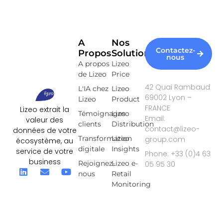
A
Nos
Contactez-
Propos
Solutions
nous
A propos
Lizeo
de Lizeo
Price
42 Quai Rambaud
L'IA chez
Lizeo
69002 Lyon –
Lizeo
Product
FRANCE
Lizeo extrait la
Témoignages
Lizeo
Email:
valeur des
clients
Distribution
contact@lizeo-
données de votre
Transformation
Lizeo
group.com
écosystème, au
digitale
Insights
service de votre
Phone: +33 (0)4 63
business
Rejoignez-
Lizeo e-
05 95 30
nous
Retail
Monitoring