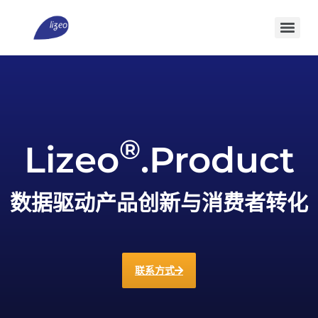
®
Lizeo
.Product
数据驱动产品创新与消费者转化
联系方式