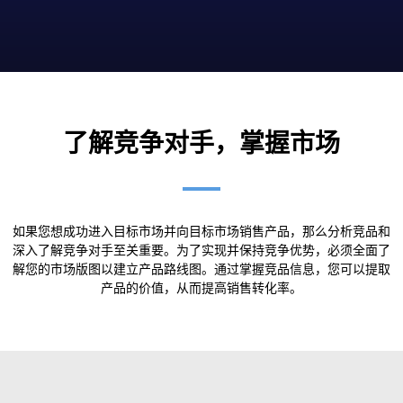
了解竞争对手，掌握市场
如果您想成功进入目标市场并向目标市场销售产品，那么分析竞品和
深入了解竞争对手至关重要。为了实现并保持竞争优势，必须全面了
解您的市场版图以建立产品路线图。通过掌握竞品信息，您可以提取
产品的价值，从而提高销售转化率。