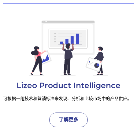
Lizeo Product Intelligence
可根据一组技术和营销标准来发现、分析和比较市场中的产品供应。
了解更多