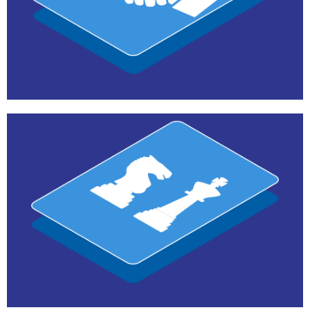
应用基于数据的销售论据，说明产品的附加价值
销售团队
联系我们
优化并推动您的产品路线图和战略
高层管理团队