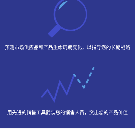
预测市场供应品和产品生命周期变化，以指导您的长期战略
用先进的销售工具武装您的销售人员，突出您的产品价值