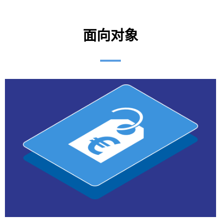
面向对象
联系我们
据，推广您的产品
了解竞争对手的产品，发现产品开发机会并制定有效论
产品团队