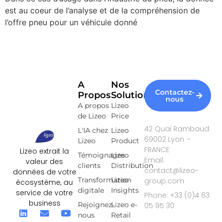
est au coeur de l’analyse et de la compréhension de
l’offre pneu pour un véhicule donné
A
Nos
Contactez-
Propos
Solutions
nous
A propos
Lizeo
de Lizeo
Price
42 Quai Rambaud
L'IA chez
Lizeo
69002 Lyon –
Lizeo
Product
FRANCE
Lizeo extrait la
Témoignages
Lizeo
Email:
valeur des
clients
Distribution
contact@lizeo-
données de votre
Transformation
Lizeo
group.com
écosystème, au
digitale
Insights
service de votre
Phone: +33 (0)4 63
business
Rejoignez-
Lizeo e-
05 95 30
nous
Retail