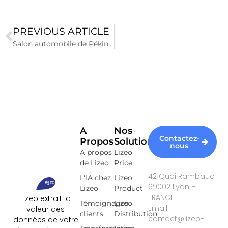
PREVIOUS ARTICLE
Salon automobile de Pékin 2026 : la Chine prend la tête à l’ère de la mobilité intelligente
A
Nos
Contactez-
Propos
Solutions
nous
A propos
Lizeo
de Lizeo
Price
42 Quai Rambaud
L'IA chez
Lizeo
69002 Lyon –
Lizeo
Product
FRANCE
Lizeo extrait la
Témoignages
Lizeo
Email:
valeur des
clients
Distribution
contact@lizeo-
données de votre