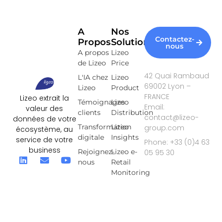
A
Nos
Contactez-
Propos
Solutions
nous
A propos
Lizeo
de Lizeo
Price
42 Quai Rambaud
L'IA chez
Lizeo
69002 Lyon –
Lizeo
Product
FRANCE
Lizeo extrait la
Témoignages
Lizeo
Email:
valeur des
clients
Distribution
contact@lizeo-
données de votre
Transformation
Lizeo
group.com
écosystème, au
digitale
Insights
service de votre
Phone: +33 (0)4 63
business
Rejoignez-
Lizeo e-
05 95 30
nous
Retail
Monitoring