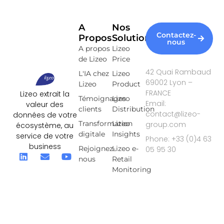
A
Nos
Contactez-
Propos
Solutions
nous
A propos
Lizeo
de Lizeo
Price
42 Quai Rambaud
L'IA chez
Lizeo
69002 Lyon –
Lizeo
Product
FRANCE
Lizeo extrait la
Témoignages
Lizeo
Email:
valeur des
clients
Distribution
contact@lizeo-
données de votre
Transformation
Lizeo
group.com
écosystème, au
digitale
Insights
service de votre
Phone: +33 (0)4 63
business
Rejoignez-
Lizeo e-
05 95 30
nous
Retail
Monitoring