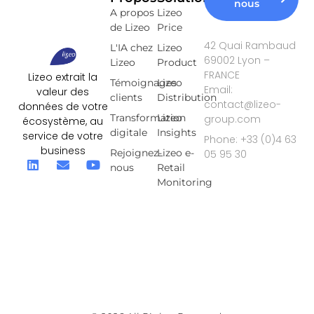
nous
A propos
Lizeo
de Lizeo
Price
42 Quai Rambaud
L'IA chez
Lizeo
69002 Lyon –
Lizeo
Product
FRANCE
Lizeo extrait la
Témoignages
Lizeo
Email:
valeur des
clients
Distribution
contact@lizeo-
données de votre
Transformation
Lizeo
group.com
écosystème, au
digitale
Insights
service de votre
Phone: +33 (0)4 63
business
Rejoignez-
Lizeo e-
05 95 30
nous
Retail
Monitoring