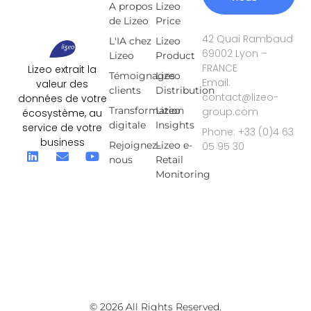
A propos
Lizeo
de Lizeo
Price
42 Quai Rambaud
L'IA chez
Lizeo
69002 Lyon –
Lizeo
Product
FRANCE
Lizeo extrait la
Témoignages
Lizeo
Email:
valeur des
clients
Distribution
contact@lizeo-
données de votre
Transformation
Lizeo
group.com
écosystème, au
digitale
Insights
service de votre
Phone: +33 (0)4 63
business
Rejoignez-
Lizeo e-
05 95 30
nous
Retail
Monitoring
© 2026 All Rights Reserved.