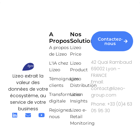
A
Nos
Contactez-
Propos
Solutions
nous
A propos
Lizeo
de Lizeo
Price
42 Quai Rambaud
L'IA chez
Lizeo
69002 Lyon –
Lizeo
Product
FRANCE
Lizeo extrait la
Témoignages
Lizeo
Email:
valeur des
clients
Distribution
contact@lizeo-
données de votre
Transformation
Lizeo
group.com
écosystème, au
digitale
Insights
service de votre
Phone: +33 (0)4 63
business
Rejoignez-
Lizeo e-
05 95 30
nous
Retail
Monitoring